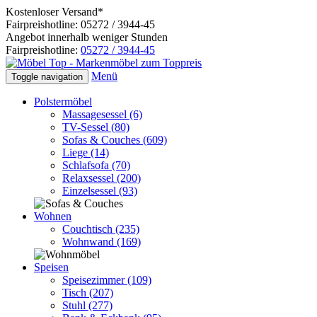
Kostenloser Versand*
Fairpreishotline: 05272 / 3944-45
Angebot innerhalb weniger Stunden
Fairpreishotline:
05272 / 3944-45
Menü
Toggle navigation
Polstermöbel
Massagesessel
(6)
TV-Sessel
(80)
Sofas & Couches
(609)
Liege
(14)
Schlafsofa
(70)
Relaxsessel
(200)
Einzelsessel
(93)
Wohnen
Couchtisch
(235)
Wohnwand
(169)
Speisen
Speisezimmer
(109)
Tisch
(207)
Stuhl
(277)