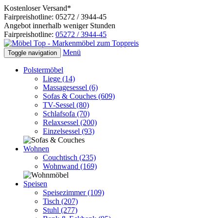
Kostenloser Versand*
Fairpreishotline: 05272 / 3944-45
Angebot innerhalb weniger Stunden
Fairpreishotline:
05272 / 3944-45
Menü
Toggle navigation
Polstermöbel
Liege
(14)
Massagesessel
(6)
Sofas & Couches
(609)
TV-Sessel
(80)
Schlafsofa
(70)
Relaxsessel
(200)
Einzelsessel
(93)
Wohnen
Couchtisch
(235)
Wohnwand
(169)
Speisen
Speisezimmer
(109)
Tisch
(207)
Stuhl
(277)