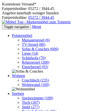
Kostenloser Versand*
Fairpreishotline: 05272 / 3944-45
Angebot innerhalb weniger Stunden
Fairpreishotline:
05272 / 3944-45
Menü
Toggle navigation
Polstermöbel
Massagesessel
(6)
TV-Sessel
(80)
Sofas & Couches
(609)
Liege
(14)
Schlafsofa
(70)
Relaxsessel
(200)
Einzelsessel
(93)
Wohnen
Couchtisch
(235)
Wohnwand
(169)
Speisen
Speisezimmer
(109)
Tisch
(207)
Stuhl
(277)