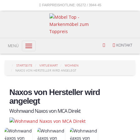
FAIRPREISHOTLINE:
05272 / 3944-45
KONTAKT
MENÜ
Toggle
navigation
STARTSEITE
VIRTUEMART
WOHNEN
NAXOS VON HERSTELLER WIRD ANGELEGT
Naxos von Hersteller wird
angelegt
Wohnwand Naxos von MCA Direkt