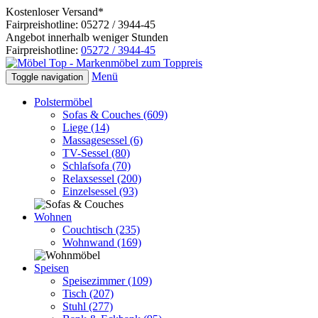
Kostenloser Versand*
Fairpreishotline: 05272 / 3944-45
Angebot innerhalb weniger Stunden
Fairpreishotline:
05272 / 3944-45
Menü
Toggle navigation
Polstermöbel
Sofas & Couches
(609)
Liege
(14)
Massagesessel
(6)
TV-Sessel
(80)
Schlafsofa
(70)
Relaxsessel
(200)
Einzelsessel
(93)
Wohnen
Couchtisch
(235)
Wohnwand
(169)
Speisen
Speisezimmer
(109)
Tisch
(207)
Stuhl
(277)