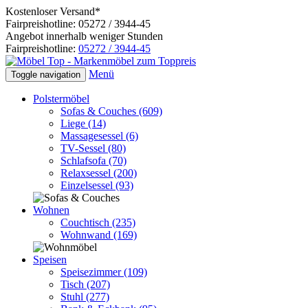
Kostenloser Versand*
Fairpreishotline: 05272 / 3944-45
Angebot innerhalb weniger Stunden
Fairpreishotline:
05272 / 3944-45
Menü
Toggle navigation
Polstermöbel
Sofas & Couches
(609)
Liege
(14)
Massagesessel
(6)
TV-Sessel
(80)
Schlafsofa
(70)
Relaxsessel
(200)
Einzelsessel
(93)
Wohnen
Couchtisch
(235)
Wohnwand
(169)
Speisen
Speisezimmer
(109)
Tisch
(207)
Stuhl
(277)