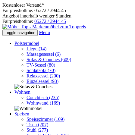
Kostenloser Versand*
Fairpreishotline: 05272 / 3944-45
Angebot innerhalb weniger Stunden
Fairpreishotline:
05272 / 3944-45
Menü
Toggle navigation
Polstermöbel
Liege
(14)
Massagesessel
(6)
Sofas & Couches
(609)
TV-Sessel
(80)
Schlafsofa
(70)
Relaxsessel
(200)
Einzelsessel
(93)
Wohnen
Couchtisch
(235)
Wohnwand
(169)
Speisen
Speisezimmer
(109)
Tisch
(207)
Stuhl
(277)