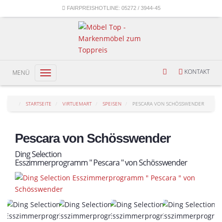
FAIRPREISHOTLINE:
05272 / 3944-45
KONTAKT
MENÜ
Toggle
navigation
STARTSEITE
VIRTUEMART
SPEISEN
PESCARA VON SCHÖSSWENDER
Pescara von Schösswender
Ding Selection
Esszimmerprogramm " Pescara " von Schösswender