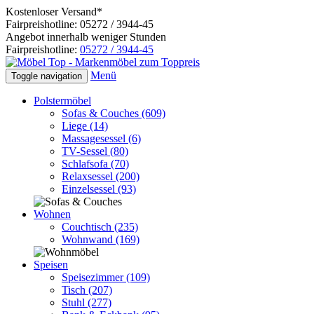
Kostenloser Versand*
Fairpreishotline: 05272 / 3944-45
Angebot innerhalb weniger Stunden
Fairpreishotline:
05272 / 3944-45
Menü
Toggle navigation
Polstermöbel
Sofas & Couches
(609)
Liege
(14)
Massagesessel
(6)
TV-Sessel
(80)
Schlafsofa
(70)
Relaxsessel
(200)
Einzelsessel
(93)
Wohnen
Couchtisch
(235)
Wohnwand
(169)
Speisen
Speisezimmer
(109)
Tisch
(207)
Stuhl
(277)