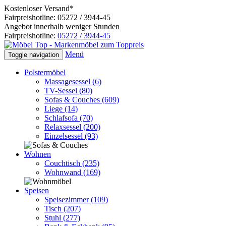
Kostenloser Versand*
Fairpreishotline: 05272 / 3944-45
Angebot innerhalb weniger Stunden
Fairpreishotline:
05272 / 3944-45
Menü
Toggle navigation
Polstermöbel
Massagesessel
(6)
TV-Sessel
(80)
Sofas & Couches
(609)
Liege
(14)
Schlafsofa
(70)
Relaxsessel
(200)
Einzelsessel
(93)
Wohnen
Couchtisch
(235)
Wohnwand
(169)
Speisen
Speisezimmer
(109)
Tisch
(207)
Stuhl
(277)