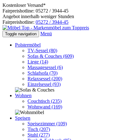
Kostenloser Versand*
Fairpreishotline: 05272 / 3944-45
Angebot innerhalb weniger Stunden
Fairpreishotline:
05272 / 3944-45
Menü
Toggle navigation
Polstermöbel
TV-Sessel
(80)
Sofas & Couches
(609)
Liege
(14)
Massagesessel
(6)
Schlafsofa
(70)
Relaxsessel
(200)
Einzelsessel
(93)
Wohnen
Couchtisch
(235)
Wohnwand
(169)
Speisen
Speisezimmer
(109)
Tisch
(207)
Stuhl
(277)