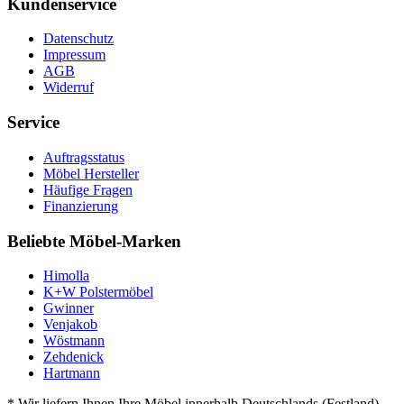
Kundenservice
Datenschutz
Impressum
AGB
Widerruf
Service
Auftragsstatus
Möbel Hersteller
Häufige Fragen
Finanzierung
Beliebte Möbel-Marken
Himolla
K+W Polstermöbel
Gwinner
Venjakob
Wöstmann
Zehdenick
Hartmann
* Wir liefern Ihnen Ihre Möbel innerhalb Deutschlands (Festland)