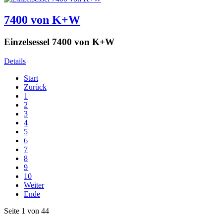
7400 von K+W
Einzelsessel 7400 von K+W
Details
Start
Zurück
1
2
3
4
5
6
7
8
9
10
Weiter
Ende
Seite 1 von 44