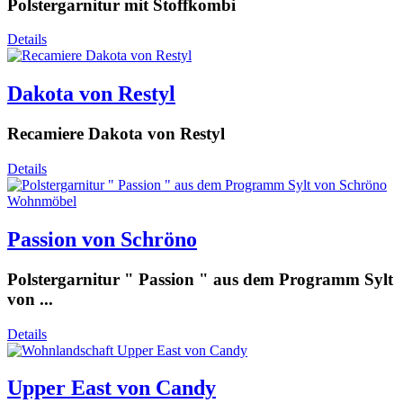
Polstergarnitur mit Stoffkombi
Poco
Polinova
Details
Polipol
Polsteria
Ponsel
Dakota von Restyl
Restyl
Schillig Willi
Recamiere Dakota von Restyl
Schröno
sit & more
Details
Tiado
Zehdenick
Passion von Schröno
Polstergarnitur " Passion " aus dem Programm Sylt
von ...
Details
Upper East von Candy