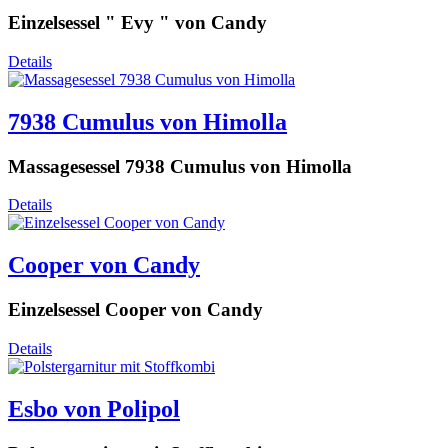
Himolla - Cumuly
Badezimmermöbel
(3)
Himolla - Cumurex
Einzelsessel " Evy " von Candy
Himolla - Easy Swing
Himolla - Lounger
Details
Himolla - Planopoly
Himolla - PROmotion
7938 Cumulus von Himolla
Himolla - Quartett
Himolla - S-Lounger
Himolla - Select
Massagesessel 7938 Cumulus von Himolla
Himolla - Senator
Himolla - Sleepoly
Details
Himolla - Tangram
Himolla - VarioFlex
Himolla - Zerostress
Cooper von Candy
Hjort Knudsen
Hukla
Einzelsessel Cooper von Candy
Hukla Comfortbetten
Infantil
Details
Iwaniccy
K+W
Megapol
Esbo von Polipol
Nova Via
PM Oelsa